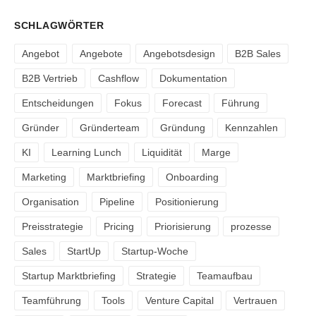
SCHLAGWÖRTER
Angebot
Angebote
Angebotsdesign
B2B Sales
B2B Vertrieb
Cashflow
Dokumentation
Entscheidungen
Fokus
Forecast
Führung
Gründer
Gründerteam
Gründung
Kennzahlen
KI
Learning Lunch
Liquidität
Marge
Marketing
Marktbriefing
Onboarding
Organisation
Pipeline
Positionierung
Preisstrategie
Pricing
Priorisierung
prozesse
Sales
StartUp
Startup-Woche
Startup Marktbriefing
Strategie
Teamaufbau
Teamführung
Tools
Venture Capital
Vertrauen