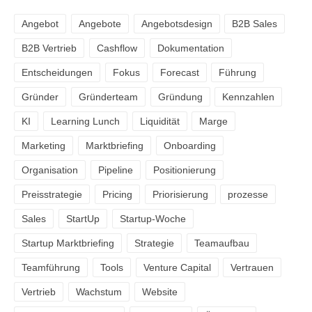
Angebot
Angebote
Angebotsdesign
B2B Sales
B2B Vertrieb
Cashflow
Dokumentation
Entscheidungen
Fokus
Forecast
Führung
Gründer
Gründerteam
Gründung
Kennzahlen
KI
Learning Lunch
Liquidität
Marge
Marketing
Marktbriefing
Onboarding
Organisation
Pipeline
Positionierung
Preisstrategie
Pricing
Priorisierung
prozesse
Sales
StartUp
Startup-Woche
Startup Marktbriefing
Strategie
Teamaufbau
Teamführung
Tools
Venture Capital
Vertrauen
Vertrieb
Wachstum
Website