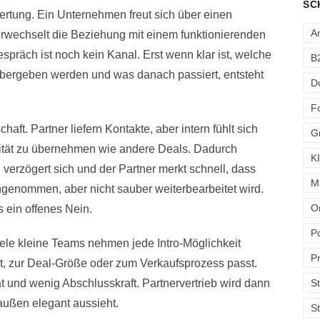
SC
ertung. Ein Unternehmen freut sich über einen
A
erwechselt die Beziehung mit einem funktionierenden
präch ist noch kein Kanal. Erst wenn klar ist, welche
B
e übergeben werden und was danach passiert, entsteht
D
F
aft. Partner liefern Kontakte, aber intern fühlt sich
G
lität zu übernehmen wie andere Deals. Dadurch
KI
erzögert sich und der Partner merkt schnell, dass
M
ngenommen, aber nicht sauber weiterbearbeitet wird.
O
s ein offenes Nein.
Po
Viele kleine Teams nehmen jede Intro-Möglichkeit
Pr
t, zur Deal-Größe oder zum Verkaufsprozess passt.
S
tät und wenig Abschlusskraft. Partnervertrieb wird dann
außen elegant aussieht.
St