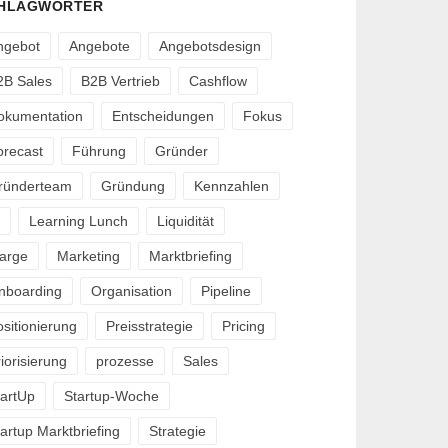
HLAGWÖRTER
ngebot
Angebote
Angebotsdesign
2B Sales
B2B Vertrieb
Cashflow
okumentation
Entscheidungen
Fokus
orecast
Führung
Gründer
ründerteam
Gründung
Kennzahlen
Learning Lunch
Liquidität
arge
Marketing
Marktbriefing
nboarding
Organisation
Pipeline
sitionierung
Preisstrategie
Pricing
iorisierung
prozesse
Sales
tartUp
Startup-Woche
artup Marktbriefing
Strategie