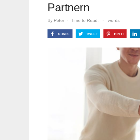
Partnern
By
Peter
Time to Read:
-
words
SHARE
TWEET
PIN IT