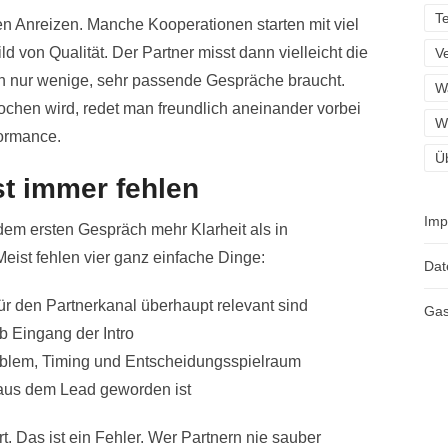
T
hen Anreizen. Manche Kooperationen starten mit viel
von Qualität. Der Partner misst dann vielleicht die
Ve
ich nur wenige, sehr passende Gespräche braucht.
W
ochen wird, redet man freundlich aneinander vorbei
W
formance.
Ü
t immer fehlen
Imp
 dem ersten Gespräch mehr Klarheit als in
eist fehlen vier ganz einfache Dinge:
Dat
für den Partnerkanal überhaupt relevant sind
Gas
b Eingang der Intro
oblem, Timing und Entscheidungsspielraum
 aus dem Lead geworden ist
t. Das ist ein Fehler. Wer Partnern nie sauber