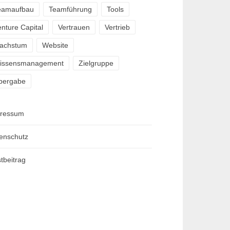
eamaufbau
Teamführung
Tools
nture Capital
Vertrauen
Vertrieb
achstum
Website
issensmanagement
Zielgruppe
bergabe
ressum
enschutz
tbeitrag