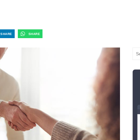
SHARE
SHARE
Sea
for: