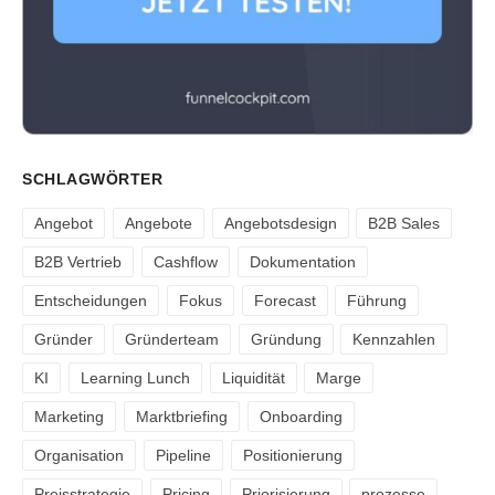
SCHLAGWÖRTER
Angebot
Angebote
Angebotsdesign
B2B Sales
B2B Vertrieb
Cashflow
Dokumentation
Entscheidungen
Fokus
Forecast
Führung
Gründer
Gründerteam
Gründung
Kennzahlen
KI
Learning Lunch
Liquidität
Marge
Marketing
Marktbriefing
Onboarding
Organisation
Pipeline
Positionierung
Preisstrategie
Pricing
Priorisierung
prozesse