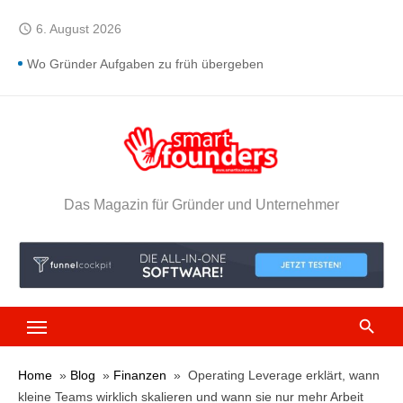
Skip
6. August 2026
access_time
to
content
Wo Gründer Aufgaben zu früh übergeben
Welche AI Abhängigkeit Gründer nach dieser Nachrichtenlage
prüfen sollten
Wenn fehlendes Onboarding Kunden in den nächsten Demo
Termin treibt
Wann ein kleiner Preisnachlass das falsche Kundensignal
Das Magazin für Gründer und Unternehmer
sendet
Wo Gründer ihre Support Anfragen selbst erziehen
Was AI Filmdeal und OpenAI Klage über Abhängigkeiten
zeigen
Wann ein Testkunde zur Ausrede gegen echte Verkäufe wird
Welches Risiko kippt den nächsten Gründerplan zuerst
Home
»
Blog
»
Finanzen
»
Operating Leverage erklärt, wann
Welche Steuerreserve Gründer vor falschem Cashflow Mut
kleine Teams wirklich skalieren und wann sie nur mehr Arbeit