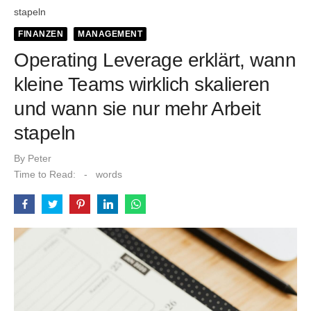
schützt
stapeln
Was Waymo Pause und EV Daten über echte Produktreife
FINANZEN
MANAGEMENT
zeigen
Operating Leverage erklärt, wann
kleine Teams wirklich skalieren
und wann sie nur mehr Arbeit
stapeln
By
Peter
Time to Read:
-
words