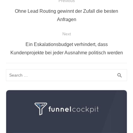
Beitragsnavigation
Previous
Previous
Ohne Lead Routing gewinnt der Zufall die besten
post:
Anfragen
Next
Next
Ein Eskalationsbudget verhindert, dass
post:
Kundenprojekte bei jeder Ausnahme politisch werden
Search
SEA
search
for: